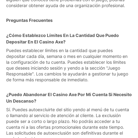
considerar obtener ayuda de una organización profesional.
Preguntas Frecuentes
¿Cómo Establezco Límites En La Cantidad Que Puedo
Depositar En El Casino Axe?
Puedes establecer límites en la cantidad que puedes
depositar cada día, semana o mes en cualquier momento en
la configuración de tu cuenta. Puedes establecer los límites
que desees iniciando sesión y yendo a la sección "Juego
Responsable". Los cambios te ayudarán a gestionar tu juego
de forma más responsable de inmediato.
¿Puedo Abandonar El Casino Axe Por Mi Cuenta Si Necesito
Un Descanso?
Sí. Puedes autoexcluirte del sitio yendo al menú de tu cuenta
o llamando al servicio de atención al cliente. La exclusión
puede ser a corto o largo plazo. No podrás acceder a tu
cuenta ni a las ofertas promocionales durante este tiempo.
Las solicitudes de autoexclusión son definitivas durante el