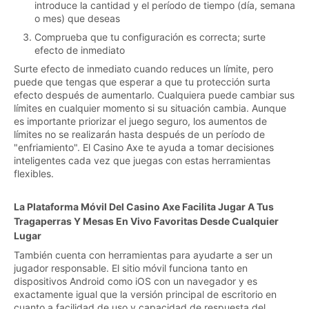
introduce la cantidad y el período de tiempo (día, semana
o mes) que deseas
Comprueba que tu configuración es correcta; surte
efecto de inmediato
Surte efecto de inmediato cuando reduces un límite, pero
puede que tengas que esperar a que tu protección surta
efecto después de aumentarlo. Cualquiera puede cambiar sus
límites en cualquier momento si su situación cambia. Aunque
es importante priorizar el juego seguro, los aumentos de
límites no se realizarán hasta después de un período de
"enfriamiento". El Casino Axe te ayuda a tomar decisiones
inteligentes cada vez que juegas con estas herramientas
flexibles.
La Plataforma Móvil Del Casino Axe Facilita Jugar A Tus
Tragaperras Y Mesas En Vivo Favoritas Desde Cualquier
Lugar
También cuenta con herramientas para ayudarte a ser un
jugador responsable. El sitio móvil funciona tanto en
dispositivos Android como iOS con un navegador y es
exactamente igual que la versión principal de escritorio en
cuanto a facilidad de uso y capacidad de respuesta del