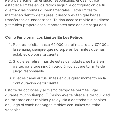
Pero para fomentar el juego responsable, el Casino Axe
establece límites en los retiros según la configuración de tu
cuenta y las normas gubernamentales. Estos límites te
mantienen dentro de tu presupuesto y evitan que hagas
transferencias innecesarias. Te dan acceso rápido a tu dinero
y también proporcionan importantes medidas de seguridad.
Cómo Funcionan Los Límites En Los Retiros
Puedes solicitar hasta €2.000 en retiros al día y €7.000 a
la semana, siempre que no superes los límites que has
establecido para tu cuenta
Si quieres retirar más de estas cantidades, se hará en
partes para que ningún pago único supere tu límite de
juego responsable
Puedes cambiar tus límites en cualquier momento en la
configuración de tu cuenta
Esto te da opciones y al mismo tiempo te permite jugar
durante mucho tiempo. El Casino Axe te ofrece la tranquilidad
de transacciones rápidas y te ayuda a controlar tus hábitos
de juego al combinar pagos rápidos con límites de retiro
variables.