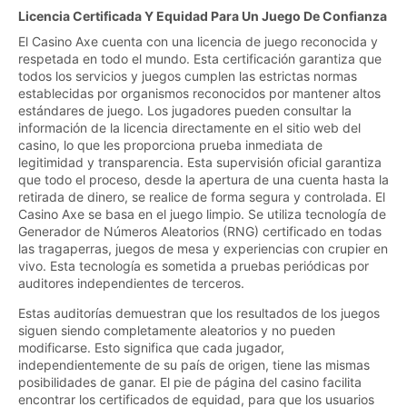
Licencia Certificada Y Equidad Para Un Juego De Confianza
El Casino Axe cuenta con una licencia de juego reconocida y
respetada en todo el mundo. Esta certificación garantiza que
todos los servicios y juegos cumplen las estrictas normas
establecidas por organismos reconocidos por mantener altos
estándares de juego. Los jugadores pueden consultar la
información de la licencia directamente en el sitio web del
casino, lo que les proporciona prueba inmediata de
legitimidad y transparencia. Esta supervisión oficial garantiza
que todo el proceso, desde la apertura de una cuenta hasta la
retirada de dinero, se realice de forma segura y controlada. El
Casino Axe se basa en el juego limpio. Se utiliza tecnología de
Generador de Números Aleatorios (RNG) certificado en todas
las tragaperras, juegos de mesa y experiencias con crupier en
vivo. Esta tecnología es sometida a pruebas periódicas por
auditores independientes de terceros.
Estas auditorías demuestran que los resultados de los juegos
siguen siendo completamente aleatorios y no pueden
modificarse. Esto significa que cada jugador,
independientemente de su país de origen, tiene las mismas
posibilidades de ganar. El pie de página del casino facilita
encontrar los certificados de equidad, para que los usuarios