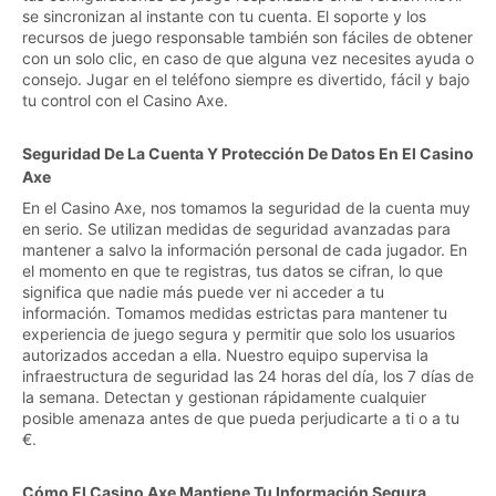
se sincronizan al instante con tu cuenta. El soporte y los
recursos de juego responsable también son fáciles de obtener
con un solo clic, en caso de que alguna vez necesites ayuda o
consejo. Jugar en el teléfono siempre es divertido, fácil y bajo
tu control con el Casino Axe.
Seguridad De La Cuenta Y Protección De Datos En El Casino
Axe
En el Casino Axe, nos tomamos la seguridad de la cuenta muy
en serio. Se utilizan medidas de seguridad avanzadas para
mantener a salvo la información personal de cada jugador. En
el momento en que te registras, tus datos se cifran, lo que
significa que nadie más puede ver ni acceder a tu
información. Tomamos medidas estrictas para mantener tu
experiencia de juego segura y permitir que solo los usuarios
autorizados accedan a ella. Nuestro equipo supervisa la
infraestructura de seguridad las 24 horas del día, los 7 días de
la semana. Detectan y gestionan rápidamente cualquier
posible amenaza antes de que pueda perjudicarte a ti o a tu
€.
Cómo El Casino Axe Mantiene Tu Información Segura