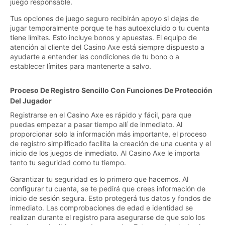
juego responsable.
Tus opciones de juego seguro recibirán apoyo si dejas de
jugar temporalmente porque te has autoexcluido o tu cuenta
tiene límites. Esto incluye bonos y apuestas. El equipo de
atención al cliente del Casino Axe está siempre dispuesto a
ayudarte a entender las condiciones de tu bono o a
establecer límites para mantenerte a salvo.
Proceso De Registro Sencillo Con Funciones De Protección
Del Jugador
Registrarse en el Casino Axe es rápido y fácil, para que
puedas empezar a pasar tiempo allí de inmediato. Al
proporcionar solo la información más importante, el proceso
de registro simplificado facilita la creación de una cuenta y el
inicio de los juegos de inmediato. Al Casino Axe le importa
tanto tu seguridad como tu tiempo.
Garantizar tu seguridad es lo primero que hacemos. Al
configurar tu cuenta, se te pedirá que crees información de
inicio de sesión segura. Esto protegerá tus datos y fondos de
inmediato. Las comprobaciones de edad e identidad se
realizan durante el registro para asegurarse de que solo los