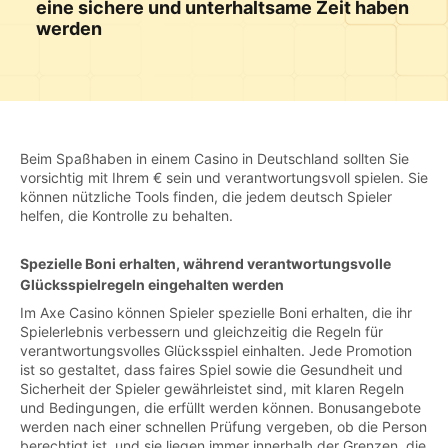
eine sichere und unterhaltsame Zeit haben
werden
Beim Spaßhaben in einem Casino in Deutschland sollten Sie
vorsichtig mit Ihrem € sein und verantwortungsvoll spielen. Sie
können nützliche Tools finden, die jedem deutsch Spieler
helfen, die Kontrolle zu behalten.
Spezielle Boni erhalten, während verantwortungsvolle
Glücksspielregeln eingehalten werden
Im Axe Casino können Spieler spezielle Boni erhalten, die ihr
Spielerlebnis verbessern und gleichzeitig die Regeln für
verantwortungsvolles Glücksspiel einhalten. Jede Promotion
ist so gestaltet, dass faires Spiel sowie die Gesundheit und
Sicherheit der Spieler gewährleistet sind, mit klaren Regeln
und Bedingungen, die erfüllt werden können. Bonusangebote
werden nach einer schnellen Prüfung vergeben, ob die Person
berechtigt ist, und sie liegen immer innerhalb der Grenzen, die