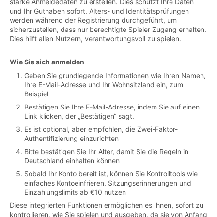
starke Anmeldedaten zu erstellen. Dies schützt Ihre Daten
und Ihr Guthaben sofort. Alters- und Identitätsprüfungen
werden während der Registrierung durchgeführt, um
sicherzustellen, dass nur berechtigte Spieler Zugang erhalten.
Dies hilft allen Nutzern, verantwortungsvoll zu spielen.
Wie Sie sich anmelden
Geben Sie grundlegende Informationen wie Ihren Namen,
Ihre E-Mail-Adresse und Ihr Wohnsitzland ein, zum
Beispiel
Bestätigen Sie Ihre E-Mail-Adresse, indem Sie auf einen
Link klicken, der „Bestätigen“ sagt.
Es ist optional, aber empfohlen, die Zwei-Faktor-
Authentifizierung einzurichten
Bitte bestätigen Sie Ihr Alter, damit Sie die Regeln in
Deutschland einhalten können
Sobald Ihr Konto bereit ist, können Sie Kontrolltools wie
einfaches Kontoeinfrieren, Sitzungserinnerungen und
Einzahlungslimits ab €10 nutzen
Diese integrierten Funktionen ermöglichen es Ihnen, sofort zu
kontrollieren, wie Sie spielen und ausgeben, da sie von Anfang