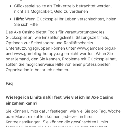
Glücksspiel sollte als Zeitvertreib betrachtet werden,
nicht als Möglichkeit, Geld zu verdienen
Hilfe:
Wenn Glücksspiel Ihr Leben verschlechtert, holen
Sie sich Hilfe
Das Axe Casino bietet Tools für verantwortungsvolles
Glücksspiel an, wie Einzahlungslimits, Sitzungszeitlimits,
Optionen zur Selbstsperre und Realitätschecks.
Unterstützungsgruppen können unter www.gamcare.org.uk
und www.gamblingtherapy.org erreicht werden. Wenn Sie
oder jemand, den Sie kennen, Probleme mit Glücksspiel hat,
sollten Sie möglicherweise Hilfe von einer professionellen
Organisation in Anspruch nehmen.
Faq
Wie lege ich Limits dafür fest, wie viel ich im Axe Casino
einzahlen kann?
Sie können Limits dafür festlegen, wie viel Sie pro Tag, Woche
oder Monat einzahlen können, jederzeit in Ihren
Kontoeinstellungen. Sie können die gewünschten Limits