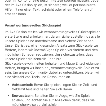
oder Ihr Konto für eine bestimmte Zeit sperren müssen. Jeder,
der im Axe Casino spielt, ist sicherer, weil er personalisierte
Hilfe mit nur einer Textnachricht oder einem Telefonanruf
erhalten kann.
Verantwortungsvolles Glücksspiel
Im Axe Casino stellen wir verantwortungsvolles Glücksspiel an
erste Stelle und arbeiten hart daran, sicherzustellen, dass alle
unsere Spieler eine unterhaltsame und sichere Zeit haben.
Unser Ziel ist es, einen gesunden Ansatz zum Glücksspiel zu
fördern, indem wir übermäßiges Spielen verhindern und den
möglichen Schaden reduzieren. Um sicherzustellen, dass
unsere Spieler die Kontrolle über ihre
Glücksspielgewohnheiten behalten und kluge Entscheidungen
treffen, bringen wir ihnen bei, verantwortungsvolle Spieler zu
sein. Um unsere Community dabei zu unterstützen, bieten wir
eine Vielzahl von Tools und Ressourcen an.
Achtsamkeit:
Bevor Sie spielen, legen Sie ein Zeit- und
Geldlimit fest und halten Sie sich daran
Bewusstsein:
Behalten Sie im Auge, wie Sie Spiele
spielen, und achten Sie auf Anzeichen dafür, dass Sie
möglicherweise zu viel spielen