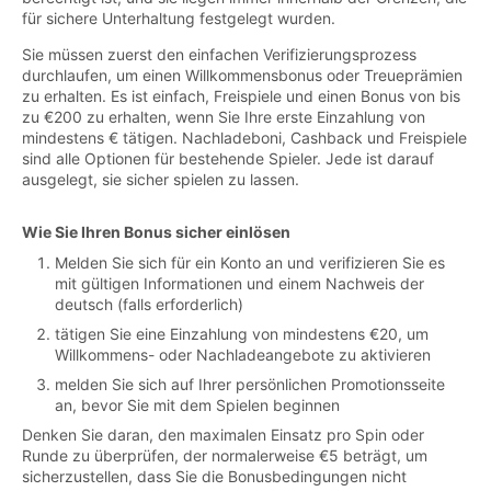
für sichere Unterhaltung festgelegt wurden.
Sie müssen zuerst den einfachen Verifizierungsprozess
durchlaufen, um einen Willkommensbonus oder Treueprämien
zu erhalten. Es ist einfach, Freispiele und einen Bonus von bis
zu €200 zu erhalten, wenn Sie Ihre erste Einzahlung von
mindestens € tätigen. Nachladeboni, Cashback und Freispiele
sind alle Optionen für bestehende Spieler. Jede ist darauf
ausgelegt, sie sicher spielen zu lassen.
Wie Sie Ihren Bonus sicher einlösen
Melden Sie sich für ein Konto an und verifizieren Sie es
mit gültigen Informationen und einem Nachweis der
deutsch (falls erforderlich)
tätigen Sie eine Einzahlung von mindestens €20, um
Willkommens- oder Nachladeangebote zu aktivieren
melden Sie sich auf Ihrer persönlichen Promotionsseite
an, bevor Sie mit dem Spielen beginnen
Denken Sie daran, den maximalen Einsatz pro Spin oder
Runde zu überprüfen, der normalerweise €5 beträgt, um
sicherzustellen, dass Sie die Bonusbedingungen nicht