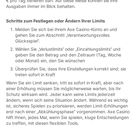
€ pro Tag verlieren darf. Auf diese Weise können sie ihre
Ausgaben immer im Blick behalten.
Schritte zum Festlegen oder Ändern Ihrer Limits
Melden Sie sich bei Ihrem Axe Casino-Konto an und
gehen Sie zum Abschnitt „Verantwortungsvolles
Glücksspiel“.
Wählen Sie „Verlustlimits“ oder „Einzahlungslimits“ und
geben Sie den Betrag und den Zeitraum (Tag, Woche
oder Monat) ein, den Sie wünschen
Überprüfen Sie, dass Ihre Einstellungen korrekt sind; sie
treten sofort in Kraft
Wenn Sie ein Limit senken, tritt es sofort in Kraft, aber nach
einer Erhöhung müssen Sie möglicherweise warten, bis Ihr
Schutz wirksam wird. Jeder kann seine Limits jederzeit
ändern, wenn sich seine Situation ändert. Während es wichtig
ist, sicheres Spielen zu priorisieren, werden Limit-Erhöhungen
erst nach einer „Abkühlungsphase“ vorgenommen. Axe Casino
hilft Ihnen, jedes Mal, wenn Sie spielen, kluge Entscheidungen
zu treffen, mit diesen flexiblen Tools.