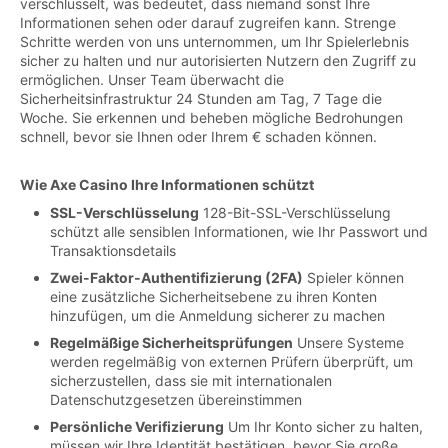
verschlüsselt, was bedeutet, dass niemand sonst Ihre
Informationen sehen oder darauf zugreifen kann. Strenge
Schritte werden von uns unternommen, um Ihr Spielerlebnis
sicher zu halten und nur autorisierten Nutzern den Zugriff zu
ermöglichen. Unser Team überwacht die
Sicherheitsinfrastruktur 24 Stunden am Tag, 7 Tage die
Woche. Sie erkennen und beheben mögliche Bedrohungen
schnell, bevor sie Ihnen oder Ihrem € schaden können.
Wie Axe Casino Ihre Informationen schützt
SSL-Verschlüsselung
128-Bit-SSL-Verschlüsselung
schützt alle sensiblen Informationen, wie Ihr Passwort und
Transaktionsdetails
Zwei-Faktor-Authentifizierung (2FA)
Spieler können
eine zusätzliche Sicherheitsebene zu ihren Konten
hinzufügen, um die Anmeldung sicherer zu machen
Regelmäßige Sicherheitsprüfungen
Unsere Systeme
werden regelmäßig von externen Prüfern überprüft, um
sicherzustellen, dass sie mit internationalen
Datenschutzgesetzen übereinstimmen
Persönliche Verifizierung
Um Ihr Konto sicher zu halten,
müssen wir Ihre Identität bestätigen, bevor Sie große