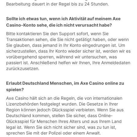
Bearbeitung dauert in der Regel bis zu 24 Stunden.
Sollte ich etwas tun, wenn ich Aktivität auf meinem Axe
Casino-Konto sehe, die ich nicht verursacht habe?
Bitte kontaktieren Sie den Support sofort, wenn Sie
Transaktionen sehen, die Sie nicht getätigt haben, oder wenn
Sie glauben, dass jemand in Ihr Konto eingedrungen ist. Um
sicherzustellen, dass Ihr Konto wieder sicher ist, werden wir es
vorübergehend sperren, während wir untersuchen, was
passiert ist. Anschließend helfen wir Ihnen, Ihre Anmeldedaten
zurückzusetzen.
Erlaubt Deutschland Menschen, im Axe Casino online zu
spielen?
Axe Casino hält sich an die Regeln, die von internationalen
Lizenzbehörden festgelegt wurden. Die Gesetze in Ihrer
Region können jedoch Glücksspiel verbieten. Wenn Sie aus
Deutschland kommen, stellen Sie sicher, dass Online-
Glücksspiel für Menschen Ihres Alters und aus Ihrem Land
legal ist. Wenn Sie sich nicht sicher sind, was zu tun ist,
sprechen Sie mit der Polizei oder einem Anwalt.