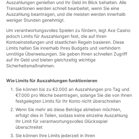
Auszahlungen genießen und Ihr Geld im Blick behalten. Alle
Transaktionen werden schnell bearbeitet, wenn Sie eine
Auszahlung beantragen, und die meisten werden innerhalb
weniger Stunden genehmigt.
Um verantwortungsvolles Spielen zu fördern, legt Axe Casino
jedoch Limits für Auszahlungen fest, die auf Ihren
Kontoeinstellungen und staatlichen Regeln basieren. Diese
Limits halten Sie innerhalb Ihres Budgets und verhindern
unnötige Überweisungen. Sie geben Ihnen schnellen Zugriff
auf Ihr Geld und bieten gleichzeitig wichtige
Sicherheitsmaßnahmen.
Wie Limits für Auszahlungen funktionieren
Sie können bis zu €2.000 an Auszahlungen pro Tag und
€7.000 pro Woche beantragen, solange Sie die von Ihnen
festgelegten Limits für Ihr Konto nicht überschreiten
Wenn Sie mehr als diese Beträge abheben möchten,
erfolgt dies in Teilen, sodass keine einzelne Auszahlung
Ihr Limit für verantwortungsvolles Glücksspiel
überschreitet
Sie können Ihre Limits jederzeit in Ihren