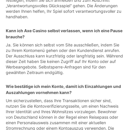
festlegen, indem Sie sich anmelden und zum Abschnitt
„Verantwortungsvolles Glücksspiel“ gehen. Die Änderungen
werden Ihnen helfen, Ihr Spiel sofort verantwortungsvoller zu
handhaben.
Kann ich Axe Casino selbst verlassen, wenn ich eine Pause
brauche?
Ja. Sie können sich selbst vom Site ausschließen, indem Sie
zu Ihrem Kontomenü gehen oder den Kundendienst anrufen.
Der Ausschluss kann kurzfristig oder langfristig sein. Während
dieser Zeit haben Sie keinen Zugriff auf Ihr Konto oder auf
Werbeangebote. Selbstsperre-Anfragen sind für den
gewählten Zeitraum endgültig.
Wie bestätige ich mein Konto, damit ich Einzahlungen und
Auszahlungen vornehmen kann?
Um sicherzustellen, dass Ihre Transaktionen sicher sind,
nutzen Sie die Kontoverifizierungsseite, um einen Nachweis
Ihrer Identität und Ihres Wohnsitzes vorzulegen. Bewohner
von Deutschland können in der Regel einen Reisepass oder
einen Personalausweis zusammen mit einer aktuellen
Stromrechnung oder einem Kontoauszug verwenden. Die