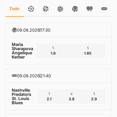
Todo
09.08.2026
17:30
Maria
1
1
Sharapova
Angelique
1.9
1.85
Kerber
09.08.2026
21:40
Nashville
1
x
1
Predators
St. Louis
2.1
3.8
2.9
Blues