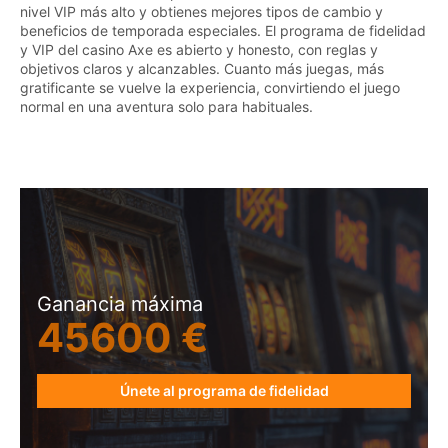
nivel VIP más alto y obtienes mejores tipos de cambio y
beneficios de temporada especiales. El programa de fidelidad
y VIP del casino Axe es abierto y honesto, con reglas y
objetivos claros y alcanzables. Cuanto más juegas, más
gratificante se vuelve la experiencia, convirtiendo el juego
normal en una aventura solo para habituales.
Ganancia máxima
45600 €
Únete al programa de fidelidad