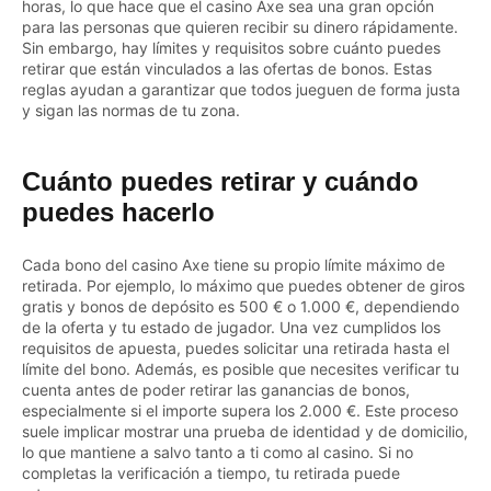
horas, lo que hace que el casino Axe sea una gran opción
para las personas que quieren recibir su dinero rápidamente.
Sin embargo, hay límites y requisitos sobre cuánto puedes
retirar que están vinculados a las ofertas de bonos. Estas
reglas ayudan a garantizar que todos jueguen de forma justa
y sigan las normas de tu zona.
Cuánto puedes retirar y cuándo
puedes hacerlo
Cada bono del casino Axe tiene su propio límite máximo de
retirada. Por ejemplo, lo máximo que puedes obtener de giros
gratis y bonos de depósito es 500 € o 1.000 €, dependiendo
de la oferta y tu estado de jugador. Una vez cumplidos los
requisitos de apuesta, puedes solicitar una retirada hasta el
límite del bono. Además, es posible que necesites verificar tu
cuenta antes de poder retirar las ganancias de bonos,
especialmente si el importe supera los 2.000 €. Este proceso
suele implicar mostrar una prueba de identidad y de domicilio,
lo que mantiene a salvo tanto a ti como al casino. Si no
completas la verificación a tiempo, tu retirada puede