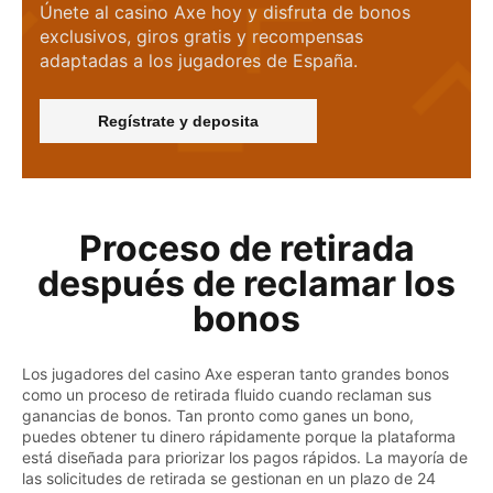
Únete al casino Axe hoy y disfruta de bonos
exclusivos, giros gratis y recompensas
adaptadas a los jugadores de España.
Regístrate y deposita
Proceso de retirada
después de reclamar los
bonos
Los jugadores del casino Axe esperan tanto grandes bonos
como un proceso de retirada fluido cuando reclaman sus
ganancias de bonos. Tan pronto como ganes un bono,
puedes obtener tu dinero rápidamente porque la plataforma
está diseñada para priorizar los pagos rápidos. La mayoría de
las solicitudes de retirada se gestionan en un plazo de 24