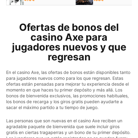
Ofertas de bonos del
casino Axe para
jugadores nuevos y que
regresan
En el casino Axe, las ofertas de bonos están disponibles tanto
para jugadores nuevos como para los que regresan. Estas
ofertas están pensadas para mejorar tu experiencia desde el
momento en que haces tu primer depósito y más allá. Los
bonos de bienvenida exclusivos, las promociones habituales,
los bonos de recarga y los giros gratis pueden ayudarte a
sacar el máximo partido a tu tiempo de juego.
Las personas que son nuevas en el casino Axe reciben un
agradable paquete de bienvenida que suele incluir giros
gratis en ciertas tragaperras y un bono de tu primer depósito.