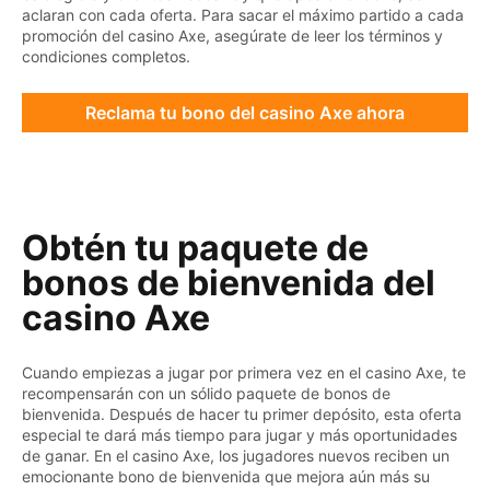
aclaran con cada oferta. Para sacar el máximo partido a cada
promoción del casino Axe, asegúrate de leer los términos y
condiciones completos.
Reclama tu bono del casino Axe ahora
Obtén tu paquete de
bonos de bienvenida del
casino Axe
Cuando empiezas a jugar por primera vez en el casino Axe, te
recompensarán con un sólido paquete de bonos de
bienvenida. Después de hacer tu primer depósito, esta oferta
especial te dará más tiempo para jugar y más oportunidades
de ganar. En el casino Axe, los jugadores nuevos reciben un
emocionante bono de bienvenida que mejora aún más su