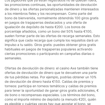
Los jugadores que ya están registrados no se quedan fuera;
las promociones continuas, las oportunidades de devolución
de dinero y las ofertas personalizadas mantienen interesados
a los miembros fieles y los recompensan. Como parte del
bono de bienvenida, normalmente obtendrás 100 giros gratis
en juegos de tragaperras destacados y una oferta de
igualación de depósito de hasta €200. Los bonos de
porcentaje añadidos, como un bono del 50% hasta €100,
suelen formar parte de las ofertas de recarga semanales. Esto
significa que cada recarga que cumpla los requisitos dará un
impulso a tu saldo. Giros gratis: puedes obtener giros gratis
habituales en juegos de tragaperras populares activando
ciertas promociones o participando en campañas diarias o
semanales.
Ofertas de devolución de dinero: el casino Axe también tiene
ofertas de devolución de dinero que te devuelven una parte
de tus pérdidas netas. Por ejemplo, podrías obtener un 10%
de devolución de dinero hasta €150. Caídas de premios y
torneos: participa en torneos temáticos y caídas de premios
para tener la oportunidad de ganar giros gratis adicionales, €
de bono o recompensas especiales. Los términos del bono,
como el importe mínimo de depósito (a menudo €20), quién
es elegible y cuántas veces hay que apostar el bono, se