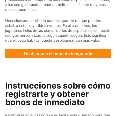
y los códigos pueden tener un límite en el número de veces
que se pueden usar.
Necesitas actuar rápido para asegurarte de que puedes
asistir a estos divertidos eventos. En el casino Axe, los
jugadores fieles de las comunidades de español suelen recibir
códigos personalizados según cuánto juegan. Esto significa
que el juego habitual puede desbloquear aún más valor.
Desbloquea el bono de temporada
Instrucciones sobre cómo
registrarte y obtener
bonos de inmediato
Registrarse en el casino Axe es fácil y está diseñado para que