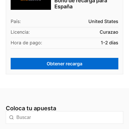
Bono de recarga para
España
País:
United States
Licencia:
Curazao
Hora de pago:
1-2 días
Obtener recarga
Coloca tu apuesta