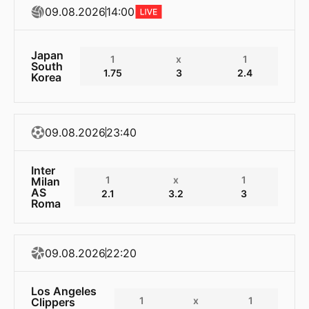
09.08.2026
14:00
Japan
1
x
1
South
1.75
3
2.4
Korea
09.08.2026
23:40
Inter
1
x
1
Milan
AS
2.1
3.2
3
Roma
09.08.2026
22:20
Los Angeles
1
x
1
Clippers