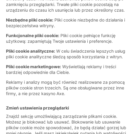
zamknięciu przeglądarki. Trwałe pliki cookie pozostają na
urządzeniu do czasu ich usunięcia lub przez określony czas.
Niezbędne pliki cookie:
Pliki cookie niezbędne do działania i
bezpieczeństwa witryny.
Funkcjonalne pliki cookie:
Pliki cookie pełniące funkcję
użytkową: zapamiętują Twoje ustawienia i preferencje.
Pliki cookie analityczne:
W celu świadczenia lepszych usług
pliki cookie analityczne śledzą sposób korzystania z witryn.
Pliki cookie marketingowe:
Wyświetlają reklamy i treści
bardziej odpowiednie dla Ciebie.
Reklamy i analizy mogą być również realizowane za pomocą
plików cookie stron trzecich. Są one obsługiwane przez inne
firmy, a nie przez kasyno Axe.
Zmień ustawienia przeglądarki
Znajdź sekcję umożliwiającą zarządzanie plikami cookie.
Możesz je blokować lub usuwać. Blokowanie lub usuwanie
plików cookie może spowodować, że będą działać gorzej lub
mniej płynnie. Jeśli masz jakiekolwiek pytania lub wątpliwości