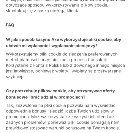
dotyczące sposobu wykorzystywania plików cookie,
skontaktuj się z naszą obsługą klienta.
FAQ
W jaki sposób kasyno Axe wykorzystuje pliki cookie, aby
ułatwić mi wpłacanie i wypłacanie pieniędzy?
Wykorzystujemy pliki cookie do śledzenia preferowanych
metod płatności i przyspieszania procesu transakcji.
Korzystanie z konta z Polska lub z dowolnego innego miejsca
jest łatwiejsze, ponieważ wpłaty i wypłaty są przetwarzane
szybciej.
Czy potrzebuję plików cookie, aby otrzymywać oferty
bonusowe i brać udział w promocjach?
Tak, zezwolenie na pliki cookie pozwala nam wyświetlać
odpowiednie bonusy i śledzić liczbę Twoich udziałów w
promocjach. Możesz korzystać ze wszystkich ofert bez
żadnych problemów, ponieważ pliki cookie pomagają nam
prawidłowo stosować warunki bonusowe na Twoim koncie.