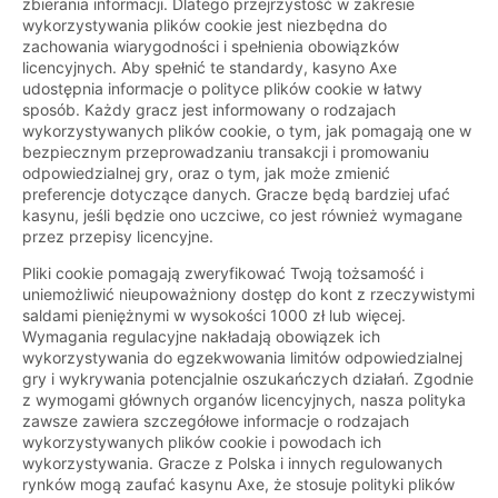
zbierania informacji. Dlatego przejrzystość w zakresie
wykorzystywania plików cookie jest niezbędna do
zachowania wiarygodności i spełnienia obowiązków
licencyjnych. Aby spełnić te standardy, kasyno Axe
udostępnia informacje o polityce plików cookie w łatwy
sposób. Każdy gracz jest informowany o rodzajach
wykorzystywanych plików cookie, o tym, jak pomagają one w
bezpiecznym przeprowadzaniu transakcji i promowaniu
odpowiedzialnej gry, oraz o tym, jak może zmienić
preferencje dotyczące danych. Gracze będą bardziej ufać
kasynu, jeśli będzie ono uczciwe, co jest również wymagane
przez przepisy licencyjne.
Pliki cookie pomagają zweryfikować Twoją tożsamość i
uniemożliwić nieupoważniony dostęp do kont z rzeczywistymi
saldami pieniężnymi w wysokości 1000 zł lub więcej.
Wymagania regulacyjne nakładają obowiązek ich
wykorzystywania do egzekwowania limitów odpowiedzialnej
gry i wykrywania potencjalnie oszukańczych działań. Zgodnie
z wymogami głównych organów licencyjnych, nasza polityka
zawsze zawiera szczegółowe informacje o rodzajach
wykorzystywanych plików cookie i powodach ich
wykorzystywania. Gracze z Polska i innych regulowanych
rynków mogą zaufać kasynu Axe, że stosuje polityki plików