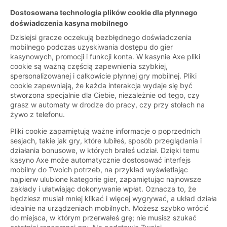
Dostosowana technologia plików cookie dla płynnego
doświadczenia kasyna mobilnego
Dzisiejsi gracze oczekują bezbłędnego doświadczenia
mobilnego podczas uzyskiwania dostępu do gier
kasynowych, promocji i funkcji konta. W kasynie Axe pliki
cookie są ważną częścią zapewnienia szybkiej,
spersonalizowanej i całkowicie płynnej gry mobilnej. Pliki
cookie zapewniają, że każda interakcja wydaje się być
stworzona specjalnie dla Ciebie, niezależnie od tego, czy
grasz w automaty w drodze do pracy, czy przy stołach na
żywo z telefonu.
Pliki cookie zapamiętują ważne informacje o poprzednich
sesjach, takie jak gry, które lubiłeś, sposób przeglądania i
działania bonusowe, w których brałeś udział. Dzięki temu
kasyno Axe może automatycznie dostosować interfejs
mobilny do Twoich potrzeb, na przykład wyświetlając
najpierw ulubione kategorie gier, zapamiętując najnowsze
zakłady i ułatwiając dokonywanie wpłat. Oznacza to, że
będziesz musiał mniej klikać i więcej wygrywać, a układ działa
idealnie na urządzeniach mobilnych. Możesz szybko wrócić
do miejsca, w którym przerwałeś grę; nie musisz szukać