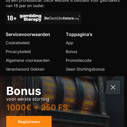
bij een professional. Deze website is bedoeld voor gebruikers
van 18 jaar en ouder.
Servicevoorwaarden
Toppagina's
Cookiebeleid
App
Privacybeleid
Bonus
Algemene voorwaarden
Promotiecode
Verantwoord Gokken
Geen Stortingsbonus
Contacten
Bonus
+356 20 789631
voor eerste storting
info@axecasino.io
1000€ + 250 FS
Taal wijzigen
Registreren