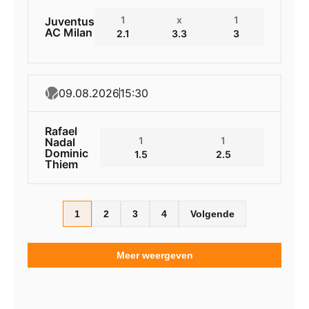
1
x
1
Juventus
AC Milan
2.1
3.3
3
09.08.2026
15:30
Rafael
1
1
Nadal
Dominic
1.5
2.5
Thiem
1
2
3
4
Volgende
Meer weergeven