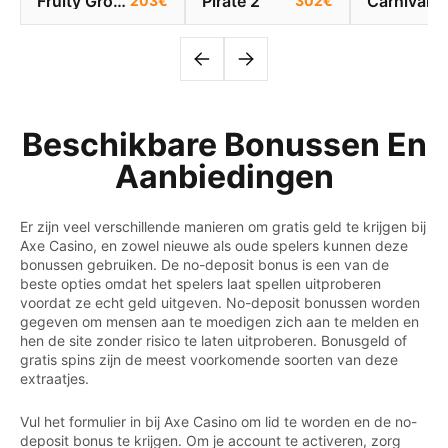
Fruity Grooves
Pirate 2
Ca
203€
302€
Beschikbare Bonussen En
Aanbiedingen
Er zijn veel verschillende manieren om gratis geld te krijgen bij
Axe Casino, en zowel nieuwe als oude spelers kunnen deze
bonussen gebruiken. De no-deposit bonus is een van de
beste opties omdat het spelers laat spellen uitproberen
voordat ze echt geld uitgeven. No-deposit bonussen worden
gegeven om mensen aan te moedigen zich aan te melden en
hen de site zonder risico te laten uitproberen. Bonusgeld of
gratis spins zijn de meest voorkomende soorten van deze
extraatjes.
Vul het formulier in bij Axe Casino om lid te worden en de no-
deposit bonus te krijgen. Om je account te activeren, zorg